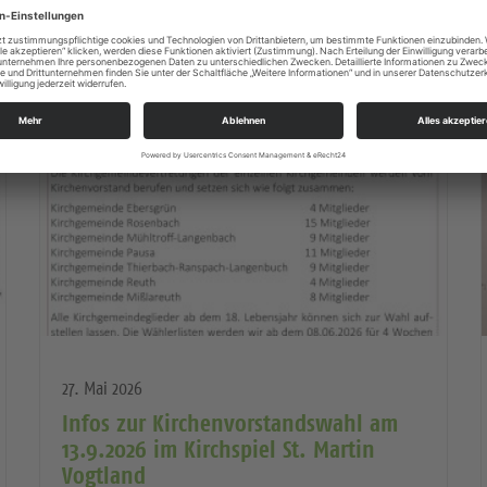
27. Mai 2026
Infos zur Kirchenvorstandswahl am
13.9.2026 im Kirchspiel St. Martin
Vogtland