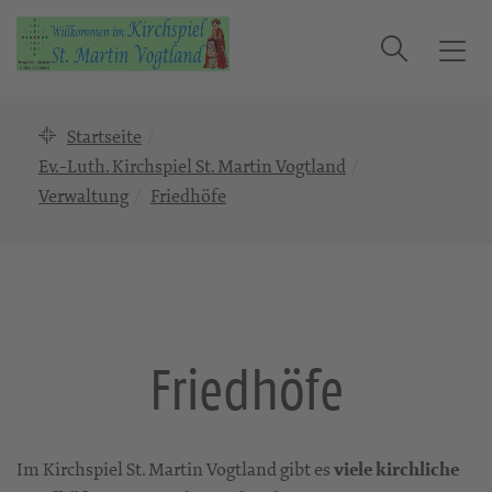
Suche
T
o
g
Startseite
g
l
Ev.-Luth. Kirchspiel St. Martin Vogtland
e
Verwaltung
Friedhöfe
n
a
v
i
g
a
Friedhöfe
t
i
o
n
Im Kirchspiel St. Martin Vogtland gibt es
viele kirchliche