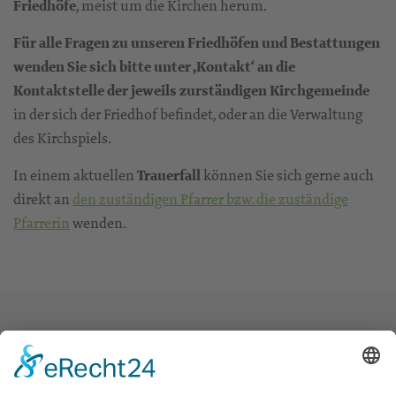
Friedhöfe
, meist um die Kirchen herum.
Für alle Fragen zu unseren Friedhöfen und Bestattungen
wenden Sie sich bitte unter ‚Kontakt‘ an die
Kontaktstelle der jeweils zurständigen Kirchgemeinde
in der sich der Friedhof befindet, oder an die Verwaltung
des Kirchspiels.
In einem aktuellen
Trauerfall
können Sie sich gerne auch
direkt an
den zuständigen Pfarrer bzw. die zuständige
Pfarrerin
wenden.